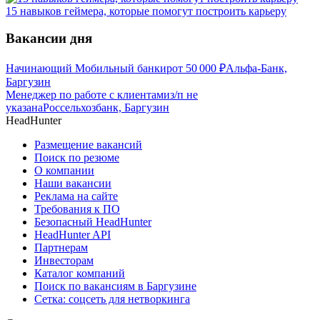
15 навыков геймера, которые помогут построить карьеру
Вакансии дня
Начинающий Мобильный банкир
от
50 000
₽
Альфа-Банк,
Баргузин
Менеджер по работе с клиентами
з/п не
указана
Россельхозбанк, Баргузин
HeadHunter
Размещение вакансий
Поиск по резюме
О компании
Наши вакансии
Реклама на сайте
Требования к ПО
Безопасный HeadHunter
HeadHunter API
Партнерам
Инвесторам
Каталог компаний
Поиск по вакансиям в Баргузине
Сетка: соцсеть для нетворкинга