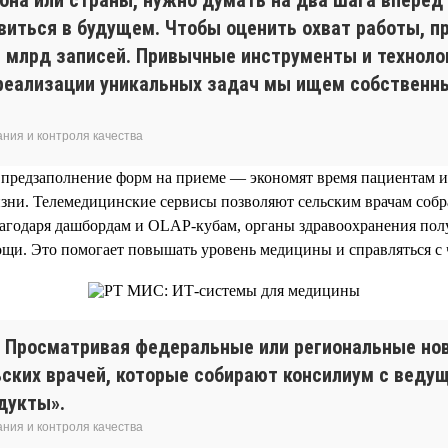
явиться в будущем. Чтобы оценить охват работы, пр
 1 млрд записей. Привычные инструменты и техноло
 реализации уникальных задач мы ищем собственн
ния и контроля качества
 предзаполнение форм на приеме — экономят время пациентам и
зни. Телемедицинские сервисы позволяют сельским врачам соб
лагодаря дашбордам и OLAP-кубам, органы здравоохранения пол
щи. Это помогает повышать уровень медицины и справляться с
. Просматривая федеральные или региональные нов
ельских врачей, которые собирают консилиум с вед
дукты».
ния и контроля качества