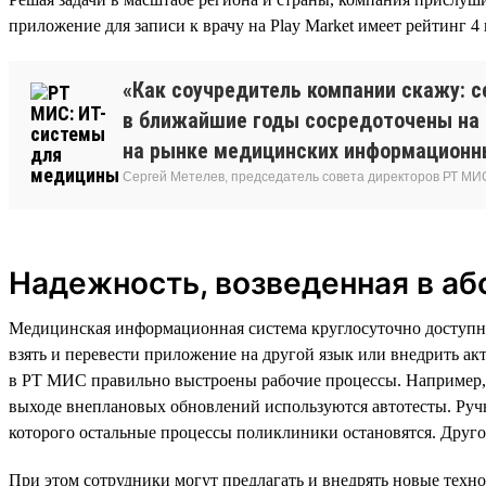
приложение для записи к врачу на Play Market имеет рейтинг 4 
«Как соучредитель компании скажу: с
в ближайшие годы сосредоточены на 
на рынке медицинских информационны
Сергей Метелев, председатель совета директоров РТ МИ
Надежность, возведенная в а
Медицинская информационная система круглосуточно доступна 
взять и перевести приложение на другой язык или внедрить а
в РТ МИС правильно выстроены рабочие процессы. Например, р
выходе внеплановых обновлений используются автотесты. Руч
которого остальные процессы поликлиники остановятся. Друго
При этом сотрудники могут предлагать и внедрять новые тех