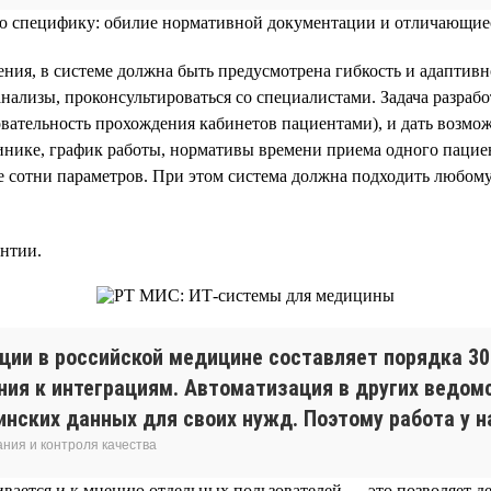
вою специфику: обилие нормативной документации и отличающиес
ния, в системе должна быть предусмотрена гибкость и адаптив
нализы, проконсультироваться со специалистами. Задача разраб
тельность прохождения кабинетов пациентами), и дать возможн
инике, график работы, нормативы времени приема одного пацие
ще сотни параметров. При этом система должна подходить любо
антии.
ии в российской медицине составляет порядка 30% 
ния к интеграциям. Автоматизация в других ведо
инских данных для своих нужд. Поэтому работа у на
ния и контроля качества
ивается и к мнению отдельных пользователей — это позволяет 