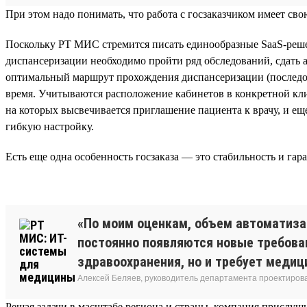
При этом надо понимать, что работа с госзаказчиком имеет с
Поскольку РТ МИС стремится писать единообразные SaaS-реше
диспансеризации необходимо пройти ряд обследований, сдать а
оптимальный маршрут прохождения диспансеризации (последова
время. Учитываются расположение кабинетов в конкретной кл
на которых высвечивается приглашение пациента к врачу, и е
гибкую настройку.
Есть еще одна особенность госзаказа — это стабильность и гар
«По моим оценкам, объем автоматизац
постоянно появляются новые требова
здравоохранения, но и требует медиц
Алексей Беляев, руководитель департамента проектирова
Решая задачи в масштабе региона и страны, компания прислуш