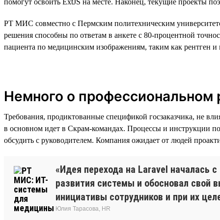
помогут освоить ExtJS на месте. Наконец, текущие проекты по
РТ МИС совместно с Пермским политехническим университето
решения способны по ответам в анкете с 80-процентной точно
пациента по медицинским изображениям, таким как рентген и 
Немного о профессиональном р
Требования, продиктованные спецификой госзаказчика, не вли
в основном идет в Скрам-командах. Процессы и инструкции по
обсудить с руководителем. Компания ожидает от людей проакти
«Идея перехода на Laravel началась 
развития системы и обосновал свой в
инициативы сотрудников и при их цел
Юлия Тарасова, HR