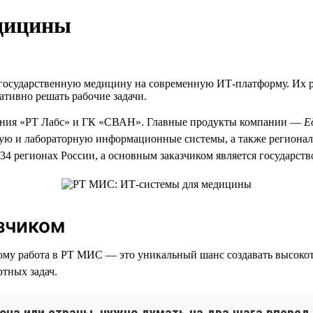
дицины
государственную медицину на современную ИТ-платформу. Их р
тивно решать рабочие задачи.
ния «РТ Лабс» и ГК «СВАН». Главные продукты компании —
Е
ую и лабораторную информационные системы, а также региона
4 регионах России, а основным заказчиком является государств
зчиком
ому работа в РТ МИС — это уникальный шанс создавать высоко
ртных задач.
она или страны, нужно думать на два шага вперед