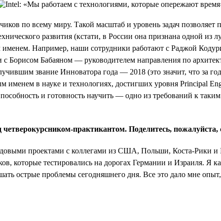
тчиков по всему миру. Такой масштаб и уровень задач позволяет
нического развития (кстати, в России она признана одной из луч
вым именем. Например, наши сотрудники работают с Раджой Код
Или с Борисом Бабаяном — руководителем направления по архите
ившим звание Инноватора года — 2018 (это значит, что за год 
ым именем в науке и технологиях, достигших уровня Principal Eng
Способность и готовность научить — одно из требований к таким
 четверокурсником-практикантом. Поделитесь, пожалуйста, 
ередовыми проектами с коллегами из США, Польши, Коста-Рики и
ов, которые тестировались на дорогах Германии и Израиля. Я 
ать острые проблемы сегодняшнего дня. Все это дало мне опыт, 