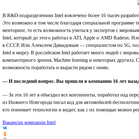
В R&D-подразделениях Intel вовлечено более 16 тысяч разрабо
Это возможно в том числе благодаря специальной программе тех
менторинг, то есть возможность учиться у экспертов с миро
Intel, который до этого работал в ATI, Apple и AMD Radeon. 
в СССР. Или Алексеем Давыдовым — специалистом по 5G, получ
Intel в мире). В российском Intel работает много людей с миров
компьютерного зрения, Machine learning и некоторых других). 
возможность поработать и вырасти рядом с ними.
— И последний вопрос. Вы пришли в компанию 16 лет назад
— За эти 16 лет я объездил все континенты, поработал над п
из Нижнего Новгорода писал код для автомобилей-беспилотник
кто понимает технологии и видит, как с их помощью можно реш
Вакансии компании Intel