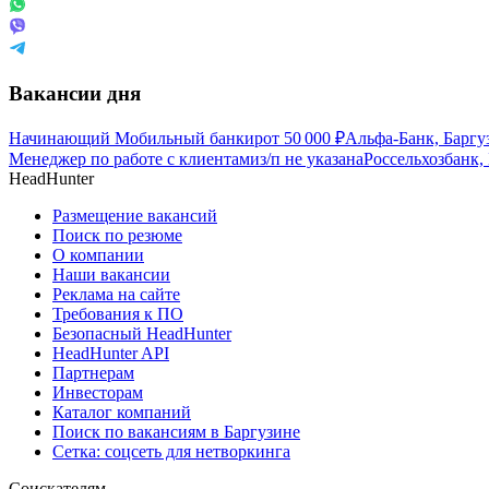
Вакансии дня
Начинающий Мобильный банкир
от
50 000
₽
Альфа-Банк, Баргу
Менеджер по работе с клиентами
з/п не указана
Россельхозбанк,
HeadHunter
Размещение вакансий
Поиск по резюме
О компании
Наши вакансии
Реклама на сайте
Требования к ПО
Безопасный HeadHunter
HeadHunter API
Партнерам
Инвесторам
Каталог компаний
Поиск по вакансиям в Баргузине
Сетка: соцсеть для нетворкинга
Соискателям