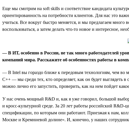
Еще мы смотрим на soft skills и соответствие кандидата культу
ориентированность на потребности клиентов. Для нас это важн
учиться. Все вокруг быстро меняется, и мы предлагаем много
воспользоваться, а затем делать что-то новое и интересное, н
— В ИТ, особенно в России, не так много работодателей уро
компаний мира. Расскажите об особенностях работы в комп
— В Intel вы гораздо ближе к передовым технологиям, чем во
С++ — мы среди тех, кто определяет, как он будет выглядеть в
можно лично его запустить, проверить, как на нем пойдет како
У нас очень мощный R&D и, как я уже говорил, большой выбор
и кросс-культурной среде. За 20 лет работы российский R&D-цен
спецификации, по которым они работают. Приезжая к нам, кол
Москве и Кремниевой долине». И, конечно, у наших сотруднико