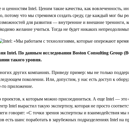
ре и ценностям Intel. Ценим такие качества, как вовлеченность, и
о, потому что мы стремимся создать среду, где каждый мог бы р
 возможностей для развития — внутренние и внешние тренинги, 
еобходимо желание учиться. Тогда не будет никаких непреодолимы
вня Intel. По данным исследования Boston Consulting Group 
ании такого уровня.
 многих других компаниях. Приведу пример: мы не только подде
 следующем поколении. Или, допустим, у нас есть доступ к обору
е-то приложение.
 проектов, к которым можно присоединиться. А еще Intel — это
тр Intel вырастил такую экспертизу, которая не просто соответс
леги говорят: «С точки зрения экспертизы и взаимодействия м
в есть шанс поработать в зарубежных подразделениях Intel на п