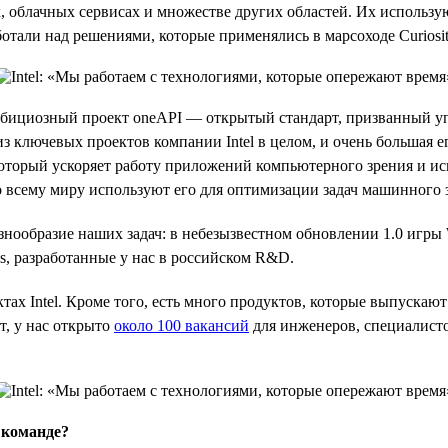
 облачных сервисах и множестве других областей. Их использу
ботали над решениями, которые применялись в марсоходе Curiosit
ициозный проект oneAPI — открытый стандарт, призванный упр
н из ключевых проектов компании Intel в целом, и очень большая 
торый ускоряет работу приложений компьютерного зрения и иск
 всему миру используют его для оптимизации задач машинного 
нообразие наших задач: в небезызвестном обновлении 1.0 игры 
ks, разработанные у нас в российском R&D.
тах Intel. Кроме того, есть много продуктов, которые выпуска
т, у нас открыто
около 100 вакансий
для инженеров, специалисто
 команде?