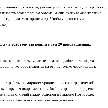
нклюзивность, смелость, умение работать в команде, открытость,
еализовать себя в полном объеме. И еще очень важно желание
конференции, менторинг и т.д. Чтобы успешно ими
х вершин.
(BCG), в 2020 году вы вошли в топ-20 инновационных
рживаем и используем самые свежие наработки стандарта
дованию, которое появится на рынке только через год-два:
 опыт работы на мировом уровне в кросс-географической
твует другим подразделениям Intel в мире, но и определяет
ы не видим отличий между офисами в Нижнем Новгороде,
ротяжении нескольких месяцев или даже лет.