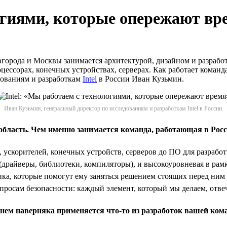
логиями, которые опережают вр
 Новгорода и Москвы занимается архитектурой, дизайном и разраб
цессорах, конечных устройствах, серверах. Как работает коман
дованиям и разработкам
Intel
в России Иван Кузьмин.
Иван Кузьмин, генеральный директор по исследованиям и разработкам Intel в России.
область
.
Чем именно занимается команда, работающая в Рос
 ускорителей, конечных устройств, серверов до ПО для разрабо
а (драйверы, библиотеки, компиляторы), и высокоуровневая в р
а, которые помогут ему заняться решением стоящих перед ним п
опросам безопасности: каждый элемент, который мы делаем, отв
в нем наверняка применяется что-то из разработок вашей ко