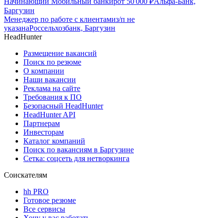
Начинающий Мобильный банкир
от
50 000
₽
Альфа-Банк,
Баргузин
Менеджер по работе с клиентами
з/п не
указана
Россельхозбанк, Баргузин
HeadHunter
Размещение вакансий
Поиск по резюме
О компании
Наши вакансии
Реклама на сайте
Требования к ПО
Безопасный HeadHunter
HeadHunter API
Партнерам
Инвесторам
Каталог компаний
Поиск по вакансиям в Баргузине
Сетка: соцсеть для нетворкинга
Соискателям
hh PRO
Готовое резюме
Все сервисы
Хочу у вас работать