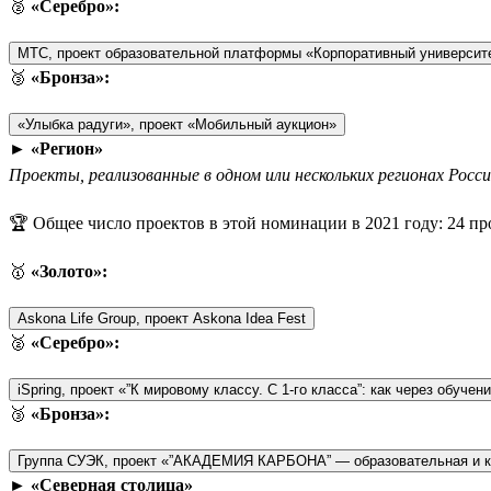
🥈
«Серебро»:
МТС, проект образовательной платформы «Корпоративный универси
🥉
«Бронза»:
«Улыбка радуги», проект «Мобильный аукцион»
►
«Регион»
Проекты, реализованные в одном или нескольких регионах Росс
🏆 Общее число проектов в этой номинации в 2021 году: 24 пр
🥇
«Золото»:
Askona Life Group, проект Askona Idea Fest
🥈
«Серебро»:
iSpring, проект «”К мировому классу. С 1-го класса”: как через обу
🥉
«Бронза»:
Группа СУЭК, проект «”АКАДЕМИЯ КАРБОНА” — образовательная и к
►
«Северная столица»