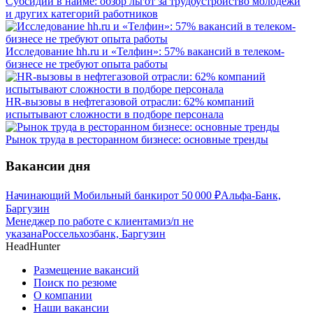
Субсидии в найме: обзор льгот за трудоустройство молодёжи
и других категорий работников
Исследование hh.ru и «Телфин»: 57% вакансий в телеком-
бизнесе не требуют опыта работы
HR-вызовы в нефтегазовой отрасли: 62% компаний
испытывают сложности в подборе персонала
Рынок труда в ресторанном бизнесе: основные тренды
Вакансии дня
Начинающий Мобильный банкир
от
50 000
₽
Альфа-Банк,
Баргузин
Менеджер по работе с клиентами
з/п не
указана
Россельхозбанк, Баргузин
HeadHunter
Размещение вакансий
Поиск по резюме
О компании
Наши вакансии