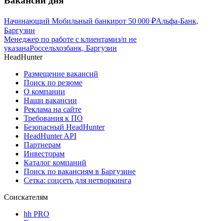
Вакансии дня
Начинающий Мобильный банкир
от
50 000
₽
Альфа-Банк,
Баргузин
Менеджер по работе с клиентами
з/п не
указана
Россельхозбанк, Баргузин
HeadHunter
Размещение вакансий
Поиск по резюме
О компании
Наши вакансии
Реклама на сайте
Требования к ПО
Безопасный HeadHunter
HeadHunter API
Партнерам
Инвесторам
Каталог компаний
Поиск по вакансиям в Баргузине
Сетка: соцсеть для нетворкинга
Соискателям
hh PRO