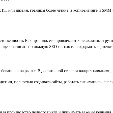
к ИТ или дизайн, границы более чёткие, в копирайтинге и SMM
тственности. Как правило, его привлекают к несложным и рутин
видео, написать несложную SEO-статью или оформить карточки 
ребованный на рынке. В достаточной степени владеет навыками,
зайн, полностью создавать сайты, работать с анимацией, анали
 за производство полного цикла и принимать важные решения. Э