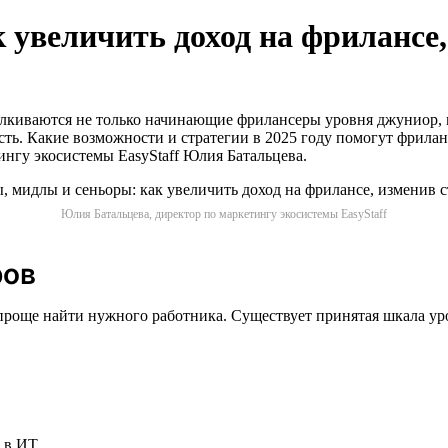
 увеличить доход на фрилансе,
талкиваются не только начинающие фрилансеры уровня джуниор,
ть. Какие возможности и стратегии в 2025 году помогут фрилан
ингу экосистемы EasyStaff Юлия Батальцева.
Юлия Батальцева, директор по маркетингу экосистемы EasyStaff
ров
проще найти нужного работника. Существует принятая шкала ур
м в ИТ