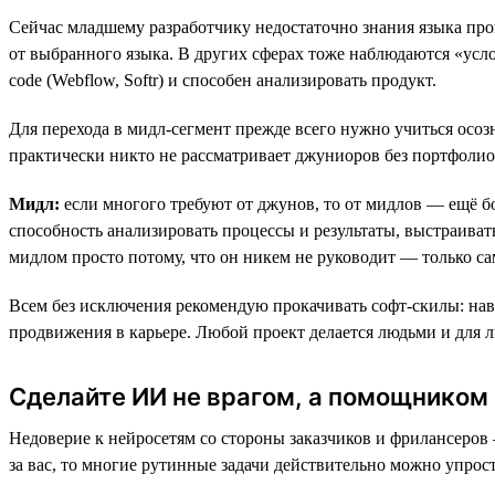
Сейчас младшему разработчику недостаточно знания языка прог
от выбранного языка. В других сферах тоже наблюдаются «услож
code (Webflow, Softr) и способен анализировать продукт.
Для перехода в мидл-сегмент прежде всего нужно учиться осоз
практически никто не рассматривает джуниоров без портфолио
Мидл:
eсли многого требуют от джунов, то от мидлов — ещё б
способность анализировать процессы и результаты, выстраива
мидлом просто потому, что он никем не руководит — только са
Всем без исключения рекомендую прокачивать софт-скилы: нав
продвижения в карьере. Любой проект делается людьми и для л
Сделайте ИИ не врагом, а помощником
Недоверие к нейросетям со стороны заказчиков и фрилансеров 
за вас, то многие рутинные задачи действительно можно упрост