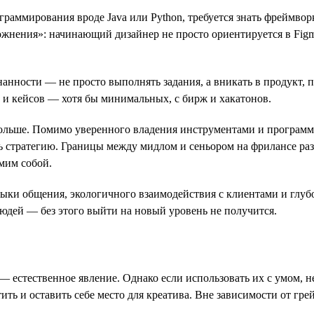
раммирования вроде Java или Python, требуется знать фреймворк
нения»: начинающий дизайнер не просто ориентируется в Figma, 
нанности — не просто выполнять задания, а вникать в продукт, 
 и кейсов — хотя бы минимальных, с бирж и хакатонов.
ольше. Помимо уверенного владения инструментами и программа
ть стратегию. Границы между мидлом и сеньором на фрилансе ра
мим собой.
ыки общения, экологичного взаимодействия с клиентами и глуб
юдей — без этого выйти на новый уровень не получится.
— естественное явление. Однако если использовать их с умом, н
ить и оставить себе место для креатива. Вне зависимости от гр