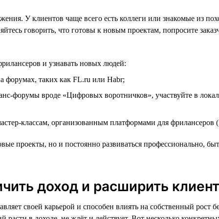
ния. У клиентов чаще всего есть коллеги или знакомые из похож
яйтесь говорить, что готовы к новым проектам, попросите заказ
фрилансеров и узнавать новых людей:
 форумах, таких как FL.ru или Habr;
нс-форумы вроде «Цифровых воротничков», участвуйте в локал
астер-классам, организованным платформами для фрилансеров (
овые проекты, но и постоянно развиваться профессионально, быть
ичить доход и расширить клиен
равляет своей карьерой и способен влиять на собственный рост
расти в доходе, не ждёт и действует. Вот несколько конкретных