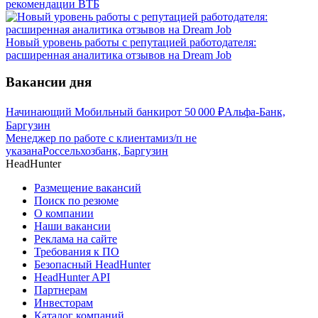
рекомендации ВТБ
Новый уровень работы с репутацией работодателя:
расширенная аналитика отзывов на Dream Job
Вакансии дня
Начинающий Мобильный банкир
от
50 000
₽
Альфа-Банк,
Баргузин
Менеджер по работе с клиентами
з/п не
указана
Россельхозбанк, Баргузин
HeadHunter
Размещение вакансий
Поиск по резюме
О компании
Наши вакансии
Реклама на сайте
Требования к ПО
Безопасный HeadHunter
HeadHunter API
Партнерам
Инвесторам
Каталог компаний