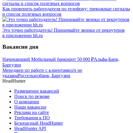
Как проверить работодателя по телефону: тревожные сигналы
и список полезных вопросов
Это точно работодатель! Принимайте звонки от рекрутеров
в приложении hh.ru
Вакансии дня
Начинающий Мобильный банкир
от
50 000
₽
Альфа-Банк,
Баргузин
Менеджер по работе с клиентами
з/п не
указана
Россельхозбанк, Баргузин
HeadHunter
Размещение вакансий
Поиск по резюме
О компании
Наши вакансии
Реклама на сайте
Требования к ПО
Безопасный HeadHunter
HeadHunter API