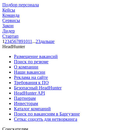
Подбор персонала
Кейсы
Команда
Сервисы
Закон
Лидер
Стартап
1
2
3
4
5
6
7
8
9
10
11
...
23
дальше
HeadHunter
Размещение вакансий
Поиск по резюме
О компании
Наши вакансии
Реклама на сайте
Требования к ПО
Безопасный HeadHunter
HeadHunter API
Партнерам
Инвесторам
Каталог компаний
Поиск по вакансиям в Баргузине
Сетка: соцсеть для нетворкинга
Соискателям