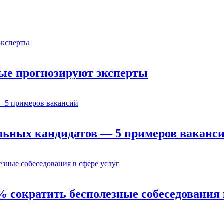
орые прогнозируют эксперты
льных кандидатов — 5 примеров ваканс
% сократить бесполезные собеседования 