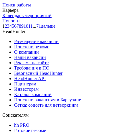
Поиск работы
Карьера
Календарь мероприятий
Новости
1
2
3
4
5
6
7
8
9
10
11
...
71
дальше
HeadHunter
Размещение вакансий
Поиск по резюме
О компании
Наши вакансии
Реклама на сайте
Требования к ПО
Безопасный HeadHunter
HeadHunter API
Партнерам
Инвесторам
Каталог компаний
Поиск по вакансиям в Баргузине
Сетка: соцсеть для нетворкинга
Соискателям
hh PRO
Готовое резюме