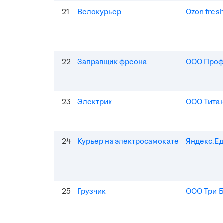
21
Велокурьер
Ozon fres
22
Заправщик фреона
ООО Про
23
Электрик
ООО Тита
24
Курьер на электросамокате
Яндекс.Е
25
Грузчик
ООО Три 