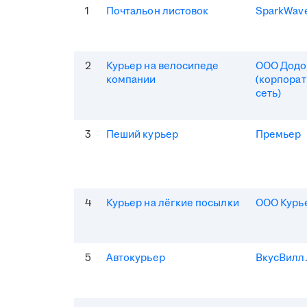
1
Почтальон листовок
SparkWav
2
Курьер на велосипеде
ООО Додо
компании
(корпорат
сеть)
3
Пеший курьер
Премьер
4
Курьер на лёгкие посылки
ООО Курь
5
Автокурьер
ВкусВилл.