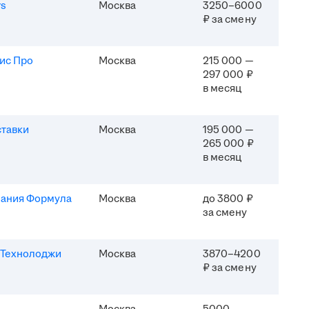
rs
Москва
3250–6000
₽ за смену
ис Про
Москва
215 000 —
297 000 ₽
в месяц
ставки
Москва
195 000 —
265 000 ₽
в месяц
ания Формула
Москва
до 3800 ₽
за смену
Технолоджи
Москва
3870–4200
₽ за смену