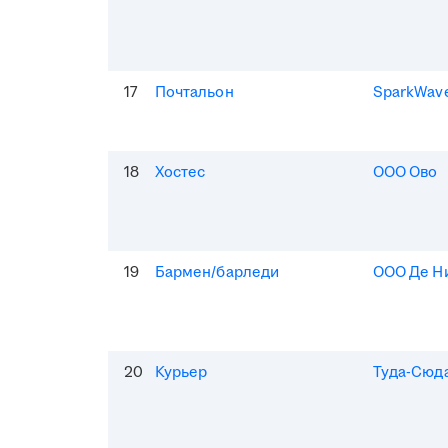
17
Почтальон
SparkWav
18
Хостес
ООО Ово
19
Бармен/барледи
ООО Де Н
20
Курьер
Туда-Сюд