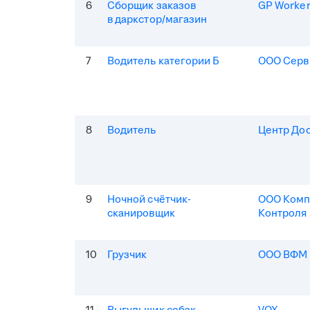
6
Сборщик заказов
GP Worke
в даркстор/магазин
7
Водитель категории Б
ООО Серв
8
Водитель
Центр До
9
Ночной счётчик-
ООО Комп
сканировщик
Контроля
10
Грузчик
ООО ВФМ 