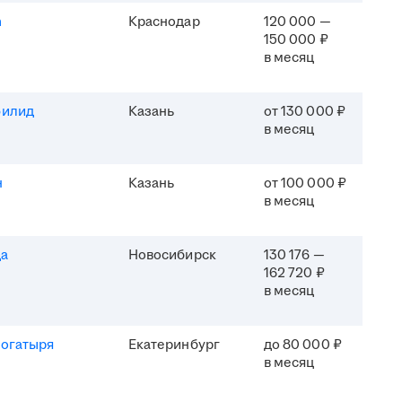
h
Краснодар
120 000 —
150 000 ₽
в месяц
филид
Казань
от 130 000 ₽
в месяц
н
Казань
от 100 000 ₽
в месяц
да
Новосибирск
130 176 —
162 720 ₽
в месяц
Богатыря
Екатеринбург
до 80 000 ₽
в месяц