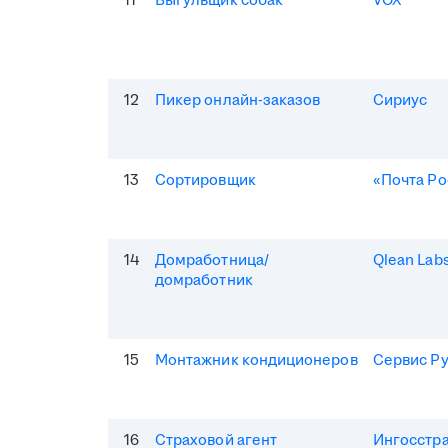
11
Выгульщик собак
VOX
12
Пикер онлайн-заказов
Сириус
13
Сортировщик
«Почта Ро
14
Домработница/
Qlean Lab
домработник
15
Монтажник кондиционеров
Сервис Р
16
Страховой агент
Ингосстр