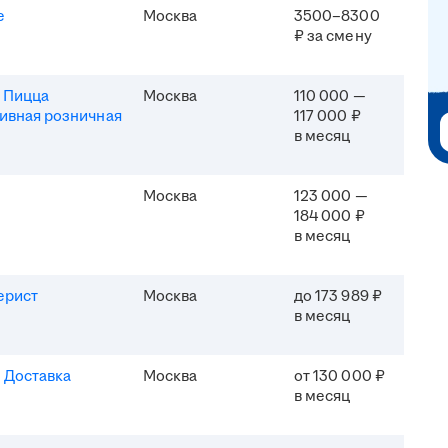
e
Москва
3500–8300
₽ за смену
 Пицца
Москва
110 000 —
ивная розничная
117 000 ₽
в месяц
Москва
123 000 —
184 000 ₽
в месяц
ерист
Москва
до 173 989 ₽
в месяц
 Доставка
Москва
от 130 000 ₽
в месяц