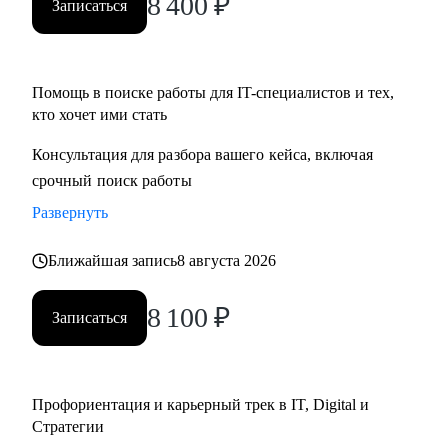
8 400
₽
Записаться
• Определим стратегию поиска подходящей роли и
развития на продуктовых и бизнес позициях.
Помощь в поиске работы для IT-специалистов и тех,
Кому могу помочь:
кто хочет ими стать
• Product-менеджерам/Владельцам продуктов;
• Руководителям проектов/Руководителям стратегических
Консультация для разбора вашего кейса, включая
проектов;
срочный поиск работы
• Менеджерам по развитию бизнеса;
Развернуть
• Специалистам по стратегии, инвестициям и консалтингу,
а также высшему и среднему менеджменту;
Ближайшая запись
8 августа 2026
• Product marketing менеджерам/Маркетологам;
• Продуктовым аналитикам/Бизнес-аналитикам;
8 100
₽
Записаться
• Всем не IT-специалистам, которые хотят перейти в IT.
Профориентация и карьерный трек в IT, Digital и
Стратегии