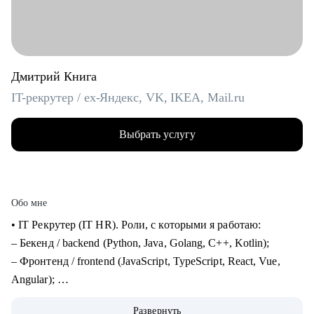
Дмитрий Книга
IT-рекрутер / ex-Яндекс, VK, IKEA, Mail.ru
Выбрать услугу
Обо мне
• IT Рекрутер (IT HR). Роли, с которыми я работаю:
– Бекенд / backend (Python, Java, Golang, C++, Kotlin);
– Фронтенд / frontend (JavaScript, TypeScript, React, Vue,
Angular);
– Фуллстек / fullstack (React, Node.js, Python, PostgreSQL,
Развернуть