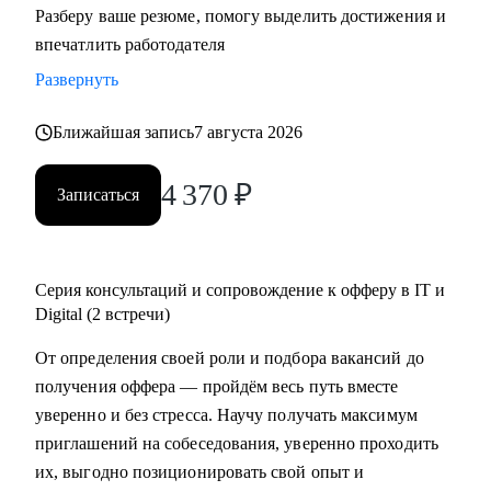
Разберу ваше резюме, помогу выделить достижения и
резюме, знаю, как подготовить к переходу в IT и Digital
впечатлить работодателя
или управленческую роль;
Развернуть
• Жил 2 года в Финляндии, вернулся в Россию; владею
английским, помогаю строить карьеру за рубежом.
Ближайшая запись
7 августа 2026
С чем помогу:
4 370
₽
Записаться
• Составить по-настоящему эффективное резюме;
• Подготовиться к интервью;
• Начать карьеру или сменить профессию — даже без
опыта;
Серия консультаций и сопровождение к офферу в IT и
• Узнать, как попасть в ТОП компанию и расти в ней;
Digital (2 встречи)
• Составить индивидуальный план развития;
От определения своей роли и подбора вакансий до
• Узнать, как договариваться о повышении зарплаты;
получения оффера — пройдём весь путь вместе
• Начать управлять процессами, проектами и
уверенно и без стресса. Научу получать максимум
сотрудниками.
приглашений на собеседования, уверенно проходить
их, выгодно позиционировать свой опыт и
Кому могу помочь: