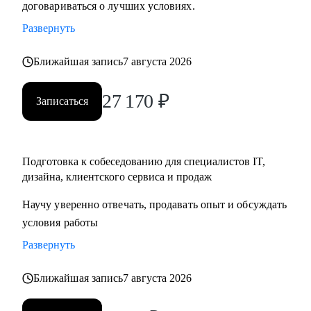
договариваться о лучших условиях.
• Тем, кто хочет начать карьеру в IT и Digital или
Развернуть
клиентском сервисе и продажах;
• Тем, у кого уже есть опыт, но кто хочет быстро расти в IT
Ближайшая запись
7 августа 2026
и Digital или клиентском сервисе и продажах;
27 170
₽
Записаться
Подготовка к собеседованию для специалистов IT,
дизайна, клиентского сервиса и продаж
Научу уверенно отвечать, продавать опыт и обсуждать
условия работы
Развернуть
Ближайшая запись
7 августа 2026