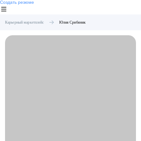
Создать резюме
Карьерный маркетплейс
Юлия
Срибяник