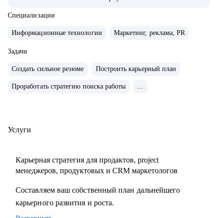
системно расти.
• За плечами — Авито, МегаФон, Сбер, Открытие, десятки
Специализации
запусков, трансформации команд, развитие руководителей
Информационные технологии
Маркетинг, реклама, PR
и публичные выступления о лидерстве и управлении.
• Ментор Авито и Women in Tech Russia.
Задачи
Создать сильное резюме
Построить карьерный план
С чем помогу:
Проработать стратегию поиска работы
...
• Сформулировать карьерную цель и разработать стратегию
ее достижения
• Разработать стратегию поиска работы и выхода на
нужные компании
Услуги
• Сделать сильное, продающее резюме, портфолио и кейсы
• Спланировать рост в текущей компании и подготовиться
Карьерная стратегия для продактов, project
к ревью
менеджеров, продуктовых и CRM маркетологов
• Прокачать экспертизу в growth-маркетинге и
Составляем ваш собственный план дальнейшего
монетизации продуктов
карьерного развития и роста.
• Выстроить процессы и вырастить самостоятельную
команду