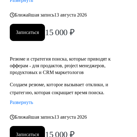
Развернуть
• Разобраться с планированием и снизить перегруз, когда
задач очень много
Ближайшая запись
13 августа 2026
15 000
₽
Кому могу помочь:
Записаться
• IT-специалистам уровня junior / middle / senior
• Начинающим руководителям
• Product менеджерам и владельцам продуктов
Резюме и стратегия поиска, которые приводят к
• Project менеджерам
офферам - для продактов, project менеджеров,
• Продуктовым и CRM маркетологам
продуктовых и CRM маркетологов
• Тем, кто хочет перейти в IT из смежных сфер
Создаем резюме, которое вызывает отклики, и
• Тем, кто готовит карьерный рывок — внутри компании
стратегию, которая сокращает время поиска.
или на новый уровень
Развернуть
Ближайшая запись
13 августа 2026
15 000
₽
Записаться