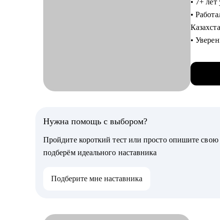
• 7+ лет
• делюсь проверенными инструментами и инсайтами по развитию карьеры в
• Работ
Product
Казахст
• помогаю подготовиться к собеседованиям и успешно пройти их в топ-
• Увере
компан
digital-
• расс
• Руков
• помогаю усилить hard/soft-скиллы в профессии product-менеджера и перейти
PM.
со смеж
• Внедрял SCRUM,
реальны
Кому мо
• Консул
Нужна помощь с выбором?
• Produ
• Делаю
• Начин
Пройдите короткий тест или просто опишите сво
подберём идеального наставника
С чем п
• Провед
Подберите мне наставника
ваканси
• Сформ
• Помог
• Прове