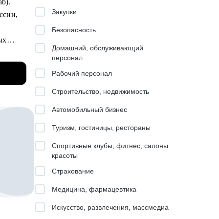
ab).
Закупки
ссии,
Безопасность
ых
Домашний, обслуживающий
персонал
ма
ьных
Рабочий персонал
Строительство, недвижимость
Автомобильный бизнес
феров.
Туризм, гостиницы, рестораны
 цели.
Спортивные клубы, фитнес, салоны
красоты
Страхование
Медицина, фармацевтика
.
Искусство, развлечения, массмедиа
ия с