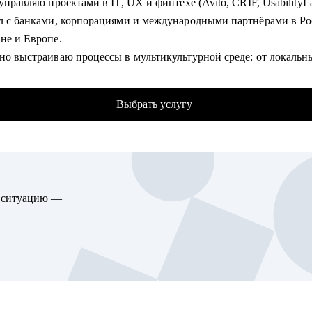
 управляю проектами в IT, UX и финтехе (Avito, CRIF, UsabilityL
ал с банками, корпорациями и международными партнёрами в Ро
 Management
ане и Европе.
нно выстраиваю процессы в мультикультурной среде: от локальн
ии
проектов до CPA-партнёрств.
казываю про особенности российского биг-теха и специфику най
одил командами до 20 человек, развивал джунов до самостоятел
Выбрать услугу
ных областей
 OKR и Kanban - знаю, как адаптировать фреймворки под
е задачи.
гу помочь:
ьтирую PM и тех, кто хочет зайти в IT: от резюме до первых оф
ct-менеджерам
 ставку на системность, прозрачные карьерные шаги и реальные
ающим специалистам в карьере Product Management
ю ситуацию —
омогу:
у аудит резюме и помогу подготовить его под конкретную IT-
ю.
ирую план перехода в IT на позицию проектного менеджера.
у структурировать карьерный путь и определить следующий шаг
ду менторскую сессию: как вести проекты, выстраивать отношен