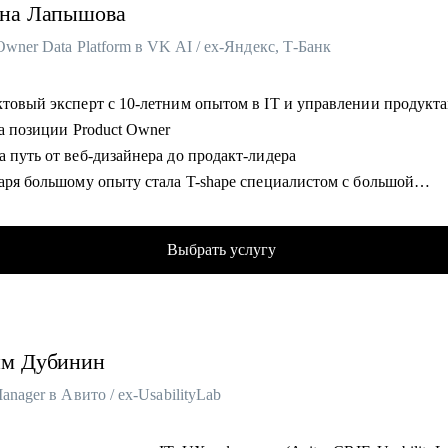
на
Лапышова
Owner Data Platform в VK AI / ex-Яндекс, Т-Банк
ктовый эксперт с 10-летним опытом в IT и управлении продукт
на позиции Product Owner
 путь от веб-дизайнера до продакт-лидера
даря большому опыту стала T-shape специалистом с большой
изой в управлении кросс-функциональных команд
консультирую российский биг-тех и стартапы, 100+ бизнес консу
Выбрать услугу
ик и продуктовой стратегии до экономики и аналитики
с в VK развиваю внутреннюю единую data-платформу, отвечаю з
ию и масштабирование решений на основе данных, AI и ML
отала и веду курс про метрики и продуктовую аналитику для mid
им
Дубинин
product менеджеров VK
Manager в Авито / ex-UsabilityLab
омогу:
ожу аудит резюме и помогаю его усилить