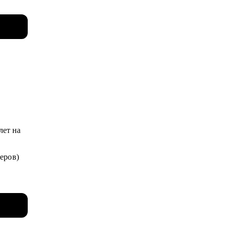
стью и
я.
н на
ии
лет на
жеров)
 и за
 /