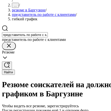
/
/
...
резюме в Баргузине
/
представитель по работе с клиентами
/
гибкий график
представитель по работе с клиентами
Резюме
Найти
Резюме соискателей на должно
графиком в Баргузине
Чтобы видеть все резюме, зарегистрируйтесь
После регистрации покажем ещё 1 и откроем фото