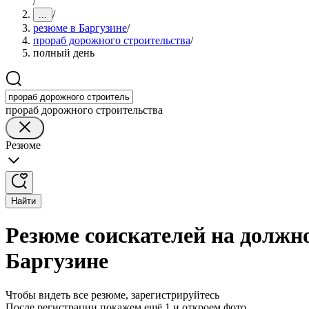
/
/
...
резюме в Баргузине
/
прораб дорожного строительства
/
полный день
прораб дорожного строительства
Резюме
Найти
Резюме соискателей на должн
Баргузине
Чтобы видеть все резюме, зарегистрируйтесь
После регистрации покажем ещё 1 и откроем фото