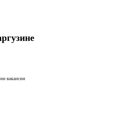
аргузине
нии вакансии