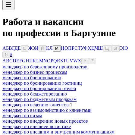
Работа и вакансии
по профессии в Баргузине
А
Б
В
Г
Д
Е
Ж
З
И
К
Л
Н
О
П
Р
С
Т
У
Ф
Х
Ц
Ч
Ш
Э
Ю
Ё
Й
М
Щ
Ы
#
Я
A
B
C
D
E
F
G
H
I
J
K
L
M
N
O
P
Q
R
S
T
U
V
W
X
Y
Z
менеджер по бережливому производству
менеджер по бизнес-процессам
менеджер по бронированию
менеджер по бронированию гостиниц
менеджер по бронированию отелей
менеджер по бюджетированию
менеджер по бюджетным продажам
менеджер по ведению клиентов
1
менеджер по взаимодействию с клиентами
менеджер по визам
менеджер по внедрению новых проектов
менеджер по внешней логистике
менеджер по внешним и внутренним коммуникациям