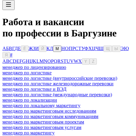
Работа и вакансии
по профессии в Баргузине
А
Б
В
Г
Д
Е
Ж
З
И
К
Л
Н
О
П
Р
С
Т
У
Ф
Х
Ц
Ч
Ш
Э
Ю
Ё
Й
М
Щ
Ы
#
Я
A
B
C
D
E
F
G
H
I
J
K
L
M
N
O
P
Q
R
S
T
U
V
W
X
Y
Z
менеджер по лицензированию
менеджер по логистике
менеджер по логистике (внутрироссийские перевозки)
менеджер по логистике железнодорожные перевозки
менеджер по логистике и ВЭД
менеджер по логистике (международные перевозки)
менеджер по локализации
менеджер по локальному маркетингу
менеджер по маркетинговым исследованиям
менеджер по маркетинговым коммуникациям
менеджер по маркетинговым проектам
менеджер по маркетинговым услугам
менеджер по маркетингу