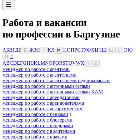
Работа и вакансии
по профессии в Баргузине
А
Б
В
Г
Д
Е
Ж
З
И
К
Л
Н
О
П
Р
С
Т
У
Ф
Х
Ц
Ч
Ш
Э
Ю
Ё
Й
М
Щ
Ы
#
Я
A
B
C
D
E
F
G
H
I
J
K
L
M
N
O
P
Q
R
S
T
U
V
W
X
Y
Z
менеджер по работе с агентами
менеджер по работе с агентствами
менеджер по работе с агентствами недвижимости
менеджер по работе с аптечными сетями
менеджер по работе с аптечными сетями КАМ
менеджер по работе с арендаторами
менеджер по работе с арендодателями
менеджер по работе с ассортиментом
менеджер по работе с банками
1
менеджер по работе с блогерами
менеджер по работе с вендорами
менеджер по работе с водителями
менеджер по работе с врачами