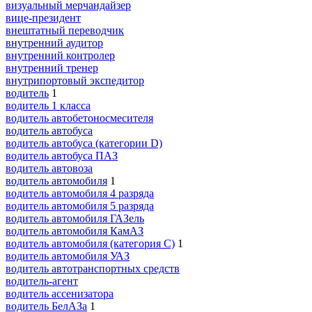
визуальный мерчандайзер
вице-президент
внештатный переводчик
внутренний аудитор
внутренний контролер
внутренний тренер
внутрипортовый экспедитор
водитель
1
водитель 1 класса
водитель автобетоносмесителя
водитель автобуса
водитель автобуса (категории D)
водитель автобуса ПАЗ
водитель автовоза
водитель автомобиля
1
водитель автомобиля 4 разряда
водитель автомобиля 5 разряда
водитель автомобиля ГАЗель
водитель автомобиля КамАЗ
водитель автомобиля (категория C)
1
водитель автомобиля УАЗ
водитель автотранспортных средств
водитель-агент
водитель ассенизатора
водитель БелАЗа
1