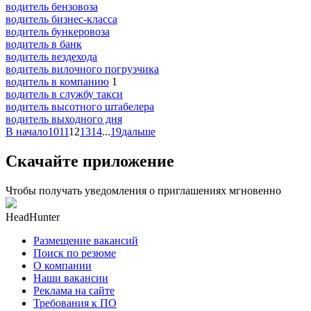
водитель бензовоза
водитель бизнес-класса
водитель бункеровоза
водитель в банк
водитель вездехода
водитель вилочного погрузчика
водитель в компанию
1
водитель в службу такси
водитель высотного штабелера
водитель выходного дня
В начало
10
11
12
13
14
...
19
дальше
Скачайте приложение
Чтобы получать уведомления о приглашениях мгновенно
HeadHunter
Размещение вакансий
Поиск по резюме
О компании
Наши вакансии
Реклама на сайте
Требования к ПО