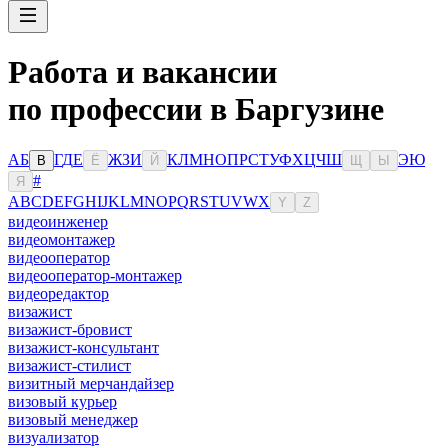
Работа и вакансии
по профессии в Баргузине
А
Б
Г
Д
Е
Ж
З
И
К
Л
М
Н
О
П
Р
С
Т
У
Ф
Х
Ц
Ч
Ш
Э
Ю
В
Ё
Й
Щ
Ы
#
Я
A
B
C
D
E
F
G
H
I
J
K
L
M
N
O
P
Q
R
S
T
U
V
W
X
Y
Z
видеоинженер
видеомонтажер
видеооператор
видеооператор-монтажер
видеоредактор
визажист
визажист-бровист
визажист-консультант
визажист-стилист
визитный мерчандайзер
визовый курьер
визовый менеджер
визуализатор