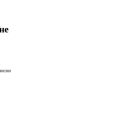
не
ансии