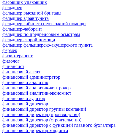
фасовщик-упаковщик
фельдшер
фельдшер выездной бригады
фельдшер здравпункта
фельдшер кабинета неотложной помощи
фельдшер-лаборант
фельдшер по предрейсовым осмотрам
фельдшер скорой помощи
фельдшер фельдшерско-акушерского пункта
фермер
физиотерапевт
филолог
финансист
финансовый агент
финансовый администратор
финансовый аналитик
финансовый аналитик-контролер
финансовый аналитик-экономист
финансовый аудитор
финансовый директор
финансовый директор группы компаний
финансовый директор (производство)
финансовый директор (строительство)
финансовый директор с функцией главного бухгалтера
финансовый директор холдинга