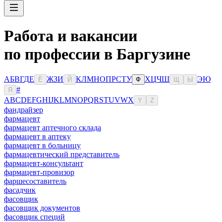
Работа и вакансии
по профессии в Баргузине
А
Б
В
Г
Д
Е
Ж
З
И
К
Л
М
Н
О
П
Р
С
Т
У
Х
Ц
Ч
Ш
Э
Ю
Ё
Й
Ф
Щ
Ы
#
Я
A
B
C
D
E
F
G
H
I
J
K
L
M
N
O
P
Q
R
S
T
U
V
W
X
Y
Z
фандрайзер
фармацевт
фармацевт аптечного склада
фармацевт в аптеку
фармацевт в больницу
фармацевтический представитель
фармацевт-консультант
фармацевт-провизор
фаршесоставитель
фасадчик
фасовщик
фасовщик документов
фасовщик специй