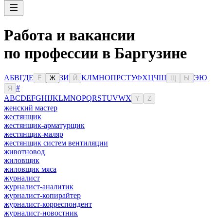
Работа и вакансии
по профессии в Баргузине
А
Б
В
Г
Д
Е
З
И
К
Л
М
Н
О
П
Р
С
Т
У
Ф
Х
Ц
Ч
Ш
Э
Ю
Ё
Ж
Й
Щ
Ы
#
Я
A
B
C
D
E
F
G
H
I
J
K
L
M
N
O
P
Q
R
S
T
U
V
W
X
Y
Z
женский мастер
жестянщик
жестянщик-арматурщик
жестянщик-маляр
жестянщик систем вентиляции
животновод
жиловщик
жиловщик мяса
журналист
журналист-аналитик
журналист-копирайтер
журналист-корреспондент
журналист-новостник