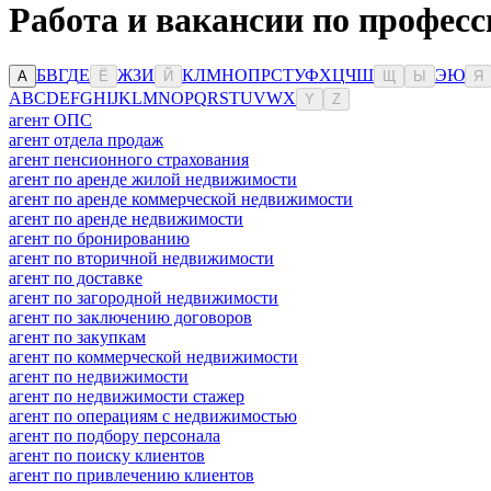
Работа и вакансии по професс
Б
В
Г
Д
Е
Ж
З
И
К
Л
М
Н
О
П
Р
С
Т
У
Ф
Х
Ц
Ч
Ш
Э
Ю
А
Ё
Й
Щ
Ы
Я
A
B
C
D
E
F
G
H
I
J
K
L
M
N
O
P
Q
R
S
T
U
V
W
X
Y
Z
агент ОПС
агент отдела продаж
агент пенсионного страхования
агент по аренде жилой недвижимости
агент по аренде коммерческой недвижимости
агент по аренде недвижимости
агент по бронированию
агент по вторичной недвижимости
агент по доставке
агент по загородной недвижимости
агент по заключению договоров
агент по закупкам
агент по коммерческой недвижимости
агент по недвижимости
агент по недвижимости стажер
агент по операциям с недвижимостью
агент по подбору персонала
агент по поиску клиентов
агент по привлечению клиентов