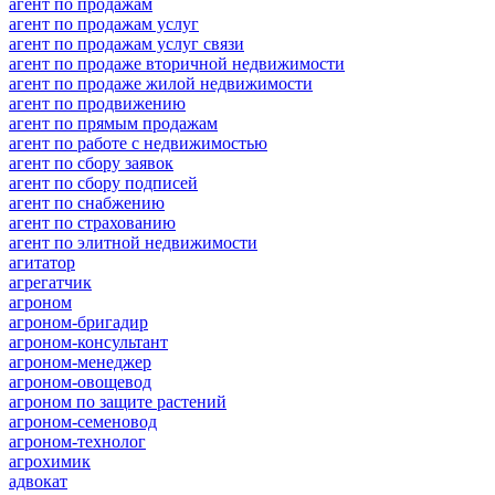
агент по продажам
агент по продажам услуг
агент по продажам услуг связи
агент по продаже вторичной недвижимости
агент по продаже жилой недвижимости
агент по продвижению
агент по прямым продажам
агент по работе с недвижимостью
агент по сбору заявок
агент по сбору подписей
агент по снабжению
агент по страхованию
агент по элитной недвижимости
агитатор
агрегатчик
агроном
агроном-бригадир
агроном-консультант
агроном-менеджер
агроном-овощевод
агроном по защите растений
агроном-семеновод
агроном-технолог
агрохимик
адвокат