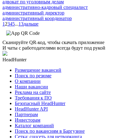
адвокат по уголовным делам
административно-кадровый специалист
административный директор
административный координатор
1
2
3
4
5
...
13
дальше
Сканируйте QR-код, чтобы скачать приложение
И чаты с работодателями всегда будут под рукой
HeadHunter
Размещение вакансий
Поиск по резюме
О компании
Наши вакансии
Реклама на сайте
Требования к ПО
Безопасный HeadHunter
HeadHunter API
Партнерам
Инвесторам
Каталог компаний
Поиск по вакансиям в Баргузине
Сетка: соцсеть для нетворкинга